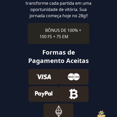
transforme cada partida em uma
oportunidade de vitória. Sua
jornada começa hoje no 28g!!
BÔNUS DE 100% +
100 FS + 75 EM
Formas de
Pagamento Aceitas