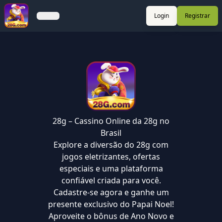
Login
Registrar
Open main menu
28g – Cassino Online da 28g no
Brasil
Explore a diversão do 28g com
jogos eletrizantes, ofertas
especiais e uma plataforma
confiável criada para você.
Cadastre-se agora e ganhe um
presente exclusivo do Papai Noel!
Aproveite o bônus de Ano Novo e