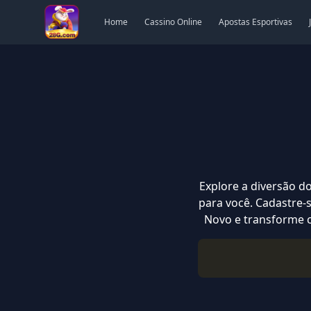
Home
Cassino Online
Apostas Esportivas
Explore a diversão do
para você. Cadastre-
Novo e transforme c