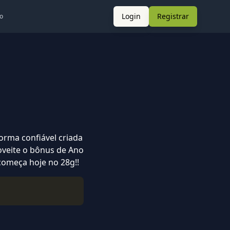
Login
Registrar
vo
forma confiável criada
oveite o bônus de Ano
começa hoje no 28g!!