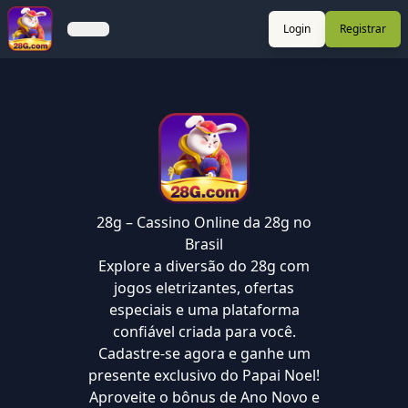
Login
Registrar
Open main menu
28g – Cassino Online da 28g no
Brasil
Explore a diversão do 28g com
jogos eletrizantes, ofertas
especiais e uma plataforma
confiável criada para você.
Cadastre-se agora e ganhe um
presente exclusivo do Papai Noel!
Aproveite o bônus de Ano Novo e